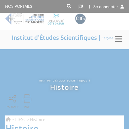
NOS PORTAILS :
| Se connecter
Institut d'Études Scientifiques |
Cargèse
INSTITUT D'ÉTUDES SCIENTIFIQUES
|
Histoire
PARTAGE
PDF
>
L'IESC
> Histoire
Histoire