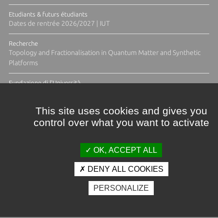
Etudiants & futurs étudiants
Dates de rentrée 2026/2027 | IUT
Recherche
Topology and Fractionalisation in Quantum Matter and Synthetic
Platforms
Fundazione di l'Università
Résidence Ange Tomasi "Lagune and Zeste" avec la photographe
Diane Moulenc
This site uses cookies and gives you
control over what you want to activate
TOUTES LES ACTUS
OK, ACCEPT ALL
DENY ALL COOKIES
Crédits et mentions légales
PERSONALIZE
Contacts
Plan d'accès
Espace presse
Photothèque
Recrutement
Marchés publics