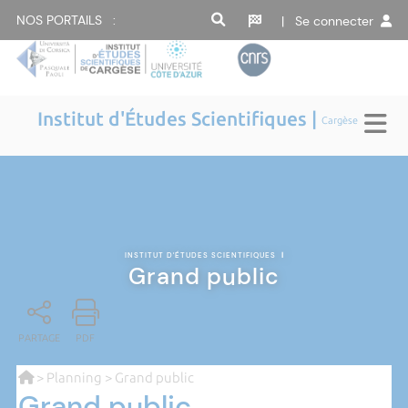
NOS PORTAILS :
| Se connecter
Institut d'Études Scientifiques |
Cargèse
INSTITUT D'ÉTUDES SCIENTIFIQUES
|
Grand public
PARTAGE
PDF
>
Planning
> Grand public
Grand public