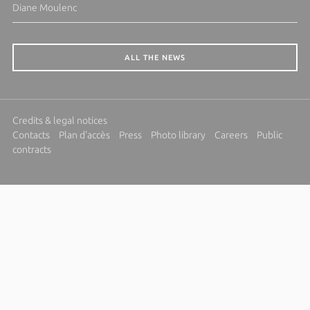
Diane Moulenc
ALL THE NEWS
Credits & legal notices
Contacts
Plan d'accès
Press
Photo library
Careers
Public
contracts