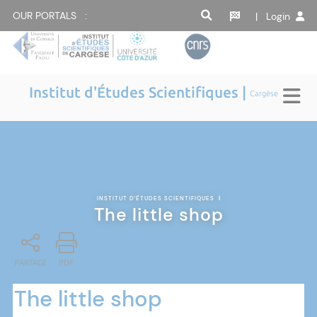
OUR PORTALS :
| Login
Institut d'Études Scientifiques |
Cargèse
INSTITUT D'ÉTUDES SCIENTIFIQUES
|
The little shop
PARTAGE
PDF
The little shop