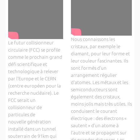
Nous connaissons les
Le futur collisionneur
cristaux, par exemple le
circulaire (FCC) se profile
diamant, pour leur forme et
comme le prochain grand
leur couleur fascinantes. Ils
défi scientifique et
sont formés d’un
technologique à relever
arrangement régulier
par l’Europe et le CERN
d’atomes. Les métaux et les
(centre européen pour la
semiconducteurs sont
recherche nucléaire). Le
également des cristaux,
FCC serait un
moins jolis mais très utiles. Ils
collisionneur de
conduisent le courant
particules de
électrique : des électrons «
nouvelle génération
sautent » d’un atome à
installé dans un tunnel
l’autre et se propagent sur
souterrain de 91km qui
de grandes distances. Les