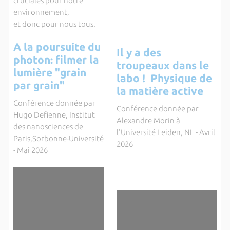
cruciales pour notre
environnement,
et donc pour nous tous.
A la poursuite du
Il y a des
photon: filmer la
troupeaux dans le
lumière "grain
labo ! Physique de
par grain"
la matière active
Conférence donnée par
Conférence donnée par
Hugo Defienne, Institut
Alexandre Morin à
des nanosciences de
l'Université Leiden, NL - Avril
Paris,Sorbonne-Université
2026
- Mai 2026