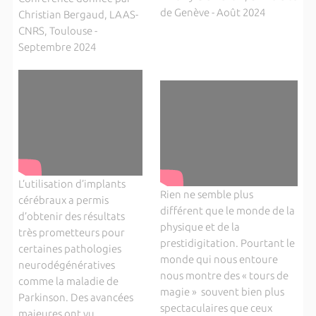
de Genève - Août 2024
Christian Bergaud, LAAS-
CNRS, Toulouse -
Septembre 2024
L’utilisation d’implants
Rien ne semble plus
cérébraux a permis
différent que le monde de la
d’obtenir des résultats
physique et de la
très prometteurs pour
prestidigitation. Pourtant le
certaines pathologies
monde qui nous entoure
neurodégénératives
nous montre des « tours de
comme la maladie de
magie » souvent bien plus
Parkinson. Des avancées
spectaculaires que ceux
majeures ont vu