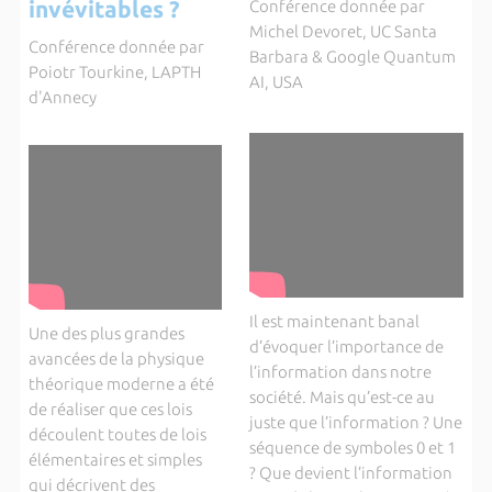
invévitables ?
Conférence donnée par
Michel Devoret, UC Santa
Conférence donnée par
Barbara & Google Quantum
Poiotr Tourkine, LAPTH
AI, USA
d'Annecy
Il est maintenant banal
Une des plus grandes
d’évoquer l’importance de
avancées de la physique
l’information dans notre
théorique moderne a été
société. Mais qu’est-ce au
de réaliser que ces lois
juste que l’information ? Une
découlent toutes de lois
séquence de symboles 0 et 1
élémentaires et simples
? Que devient l’information
qui décrivent des