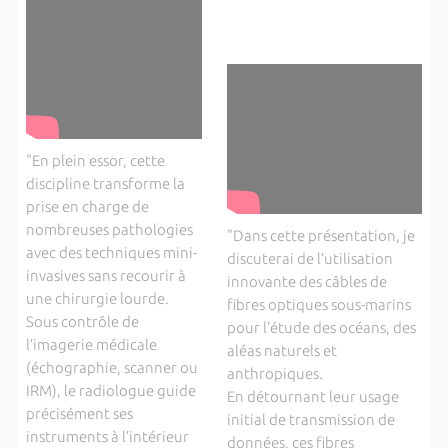
"En plein essor, cette
discipline transforme la
prise en charge de
nombreuses pathologies
"Dans cette présentation, je
avec des techniques mini-
discuterai de l’utilisation
invasives sans recourir à
innovante des câbles de
une chirurgie lourde.
fibres optiques sous-marins
Sous contrôle de
pour l’étude des océans, des
l’imagerie médicale
aléas naturels et
(échographie, scanner ou
anthropiques.
IRM), le radiologue guide
En détournant leur usage
précisément ses
initial de transmission de
instruments à l’intérieur
données, ces fibres