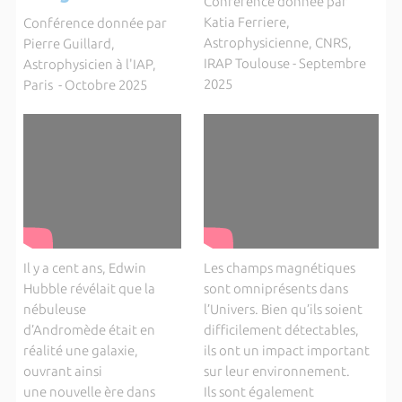
Conférence donnée par
Katia Ferriere,
Conférence donnée par
Astrophysicienne, CNRS,
Pierre Guillard,
IRAP Toulouse - Septembre
Astrophysicien à l'IAP,
2025
Paris - Octobre 2025
Il y a cent ans, Edwin
Les champs magnétiques
Hubble révélait que la
sont omniprésents dans
nébuleuse
l’Univers. Bien qu’ils soient
d’Andromède était en
difficilement détectables,
réalité une galaxie,
ils ont un impact important
ouvrant ainsi
sur leur environnement.
une nouvelle ère dans
Ils sont également