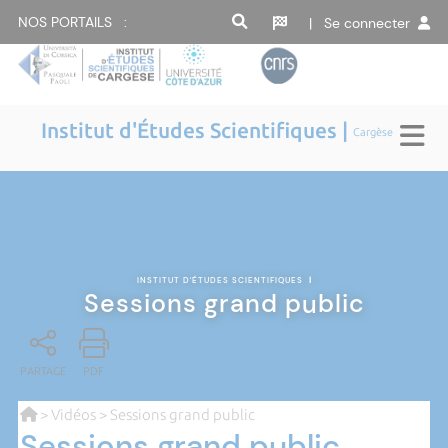
NOS PORTAILS :
| Se connecter
Institut d'Études Scientifiques |
Cargèse
INSTITUT D'ÉTUDES SCIENTIFIQUES
|
Sessions grand public
PARTAGE
PDF
>
Vidéos
> Sessions grand public
Sessions grand public