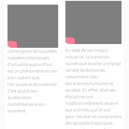
Au-delà de son impact
L’émergence de nouvelles
industriel, la transition
maladies infectieuses,
numérique touche une large
d’actualité aujourd’hui,
variété de domaines,
est un phénomène ancien
notamment celui
pour autant que
des sciences humaines et
l’on puisse le documenter.
sociales. En effet, diverses
C’est plutôt son
disciplines ont
accélération
traditionnellement recours
contemporaine qui
aux archives que ce soit
surprend.
pour retracer et comprendre
des épisodes historiques