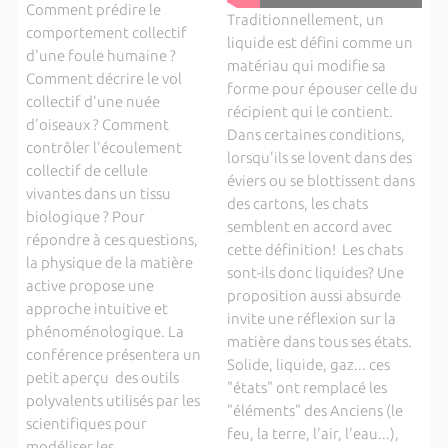
Comment prédire le
Traditionnellement, un
comportement collectif
liquide est défini comme un
d'une foule humaine ?
matériau qui modifie sa
Comment décrire le vol
forme pour épouser celle du
collectif d'une nuée
récipient qui le contient.
d'oiseaux ? Comment
Dans certaines conditions,
contrôler l'écoulement
lorsqu'ils se lovent dans des
collectif de cellule
éviers ou se blottissent dans
vivantes dans un tissu
des cartons, les chats
biologique ? Pour
semblent en accord avec
répondre à ces questions,
cette définition! Les chats
la physique de la matière
sont-ils donc liquides? Une
active propose une
proposition aussi absurde
approche intuitive et
invite une réflexion sur la
phénoménologique. La
matière dans tous ses états.
conférence présentera un
Solide, liquide, gaz... ces
petit aperçu des outils
"états" ont remplacé les
polyvalents utilisés par les
"éléments" des Anciens (le
scientifiques pour
feu, la terre, l'air, l'eau...),
modéliser les