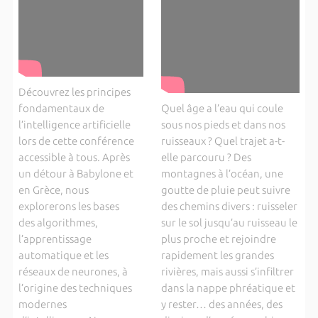
Découvrez les principes
fondamentaux de
Quel âge a l’eau qui coule
l’intelligence artificielle
sous nos pieds et dans nos
lors de cette conférence
ruisseaux ? Quel trajet a-t-
accessible à tous. Après
elle parcouru ? Des
un détour à Babylone et
montagnes à l’océan, une
en Grèce, nous
goutte de pluie peut suivre
explorerons les bases
des chemins divers : ruisseler
des algorithmes,
sur le sol jusqu’au ruisseau le
l’apprentissage
plus proche et rejoindre
automatique et les
rapidement les grandes
réseaux de neurones, à
rivières, mais aussi s’infiltrer
l’origine des techniques
dans la nappe phréatique et
modernes
y rester… des années, des