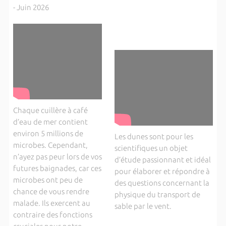
- Juin 2026
Chaque cuillère à café
d’eau de mer contient
environ 5 millions de
Les dunes sont pour les
microbes. Cependant,
scientifiques un objet
n’ayez pas peur lors de vos
d’étude passionnant et idéal
futures baignades, car ces
pour élaborer et répondre à
microbes ont peu de
des questions concernant la
chance de vous rendre
physique du transport de
malade. Ils exercent au
sable par le vent.
contraire des fonctions