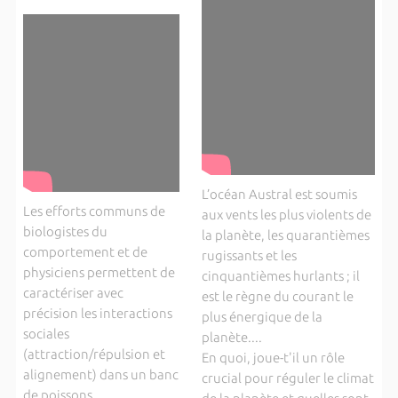
L’océan Austral est soumis
Les efforts communs de
aux vents les plus violents de
biologistes du
la planète, les quarantièmes
comportement et de
rugissants et les
physiciens permettent de
cinquantièmes hurlants ; il
caractériser avec
est le règne du courant le
précision les interactions
plus énergique de la
sociales
planète....
(attraction/répulsion et
En quoi, joue-t'il un rôle
alignement) dans un banc
crucial pour réguler le climat
de poissons.