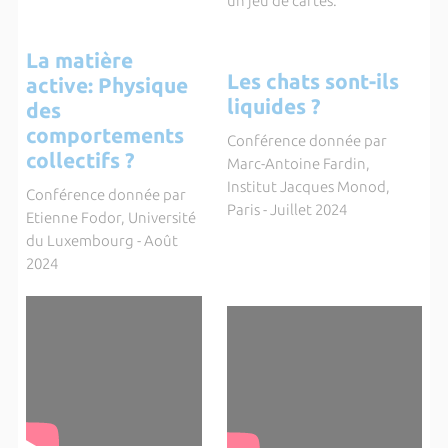
un jeu de cartes.
La matière
Les chats sont-ils
active: Physique
liquides ?
des
comportements
Conférence donnée par
collectifs ?
Marc-Antoine Fardin,
Institut Jacques Monod,
Conférence donnée par
Paris - Juillet 2024
Etienne Fodor, Université
du Luxembourg - Août
2024