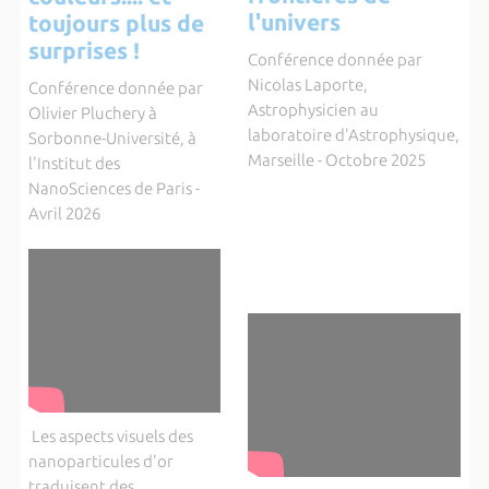
l'univers
toujours plus de
surprises !
Conférence donnée par
Nicolas Laporte,
Conférence donnée par
Astrophysicien au
Olivier Pluchery à
laboratoire d'Astrophysique,
Sorbonne-Université, à
Marseille - Octobre 2025
l'Institut des
NanoSciences de Paris -
Avril 2026
Les aspects visuels des
nanoparticules d'or
traduisent des