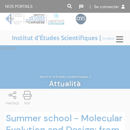
NOS PORTAILS :
| Se connecter
Institut d'Études Scientifiques |
Cargèse
Attualità
INSTITUT D'ÉTUDES SCIENTIFIQUES
|
Attualità
PARTAGE
PDF
Summer school - Molecular
Evolution and Design: from