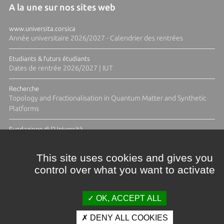
A la une sur nos sites web
www.universita.corsica
Année universitaire 2026/2027 - Calendrier des rentrées
Etudiants & futurs étudiants
Dates de rentrée 2026/2027 | IUT
Recherche
Topology and Fractionalisation in Quantum Matter and Synthetic
Platforms
Fundazione di l'Università
Résidence Ange Tomasi "Lagune and Zeste" avec la photographe
Diane Moulenc
This site uses cookies and gives you
control over what you want to activate
TOUTES LES ACTUS
OK, ACCEPT ALL
DENY ALL COOKIES