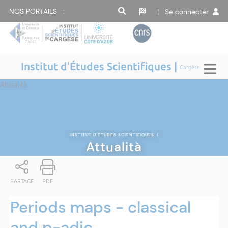
NOS PORTAILS :
| Se connecter
Institut d'Études Scientifiques |
Cargèse
Attualità
INSTITUT D'ÉTUDES SCIENTIFIQUES
|
Attualità
PARTAGE
PDF
Periods maps - classical
and p-adic