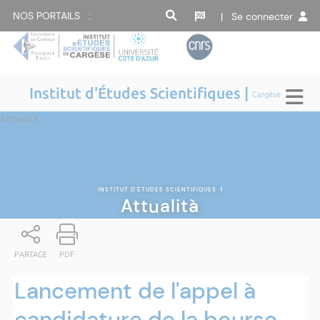
NOS PORTAILS :
| Se connecter
Institut d'Études Scientifiques |
Cargèse
Attualità
INSTITUT D'ÉTUDES SCIENTIFIQUES
|
Attualità
PARTAGE
PDF
Lancement de l'appel à
candidature de la bourse