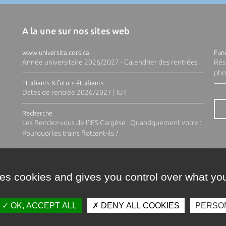
A la une sur nos sites web
www.universita.corsica
Fund
Année universitaire 2026/2027 - Calendrier des rentrées
Rés
pho
Etudiants & futurs étudiants
Dates de rentrée 2026/2027 | IUT
Recherche
Les Rendez-vous de l'IES Cargèse : Quantiquement votre :
Pourquoi les trains flottent-ils ?
ses cookies and gives you control over what you
OK, ACCEPT ALL
DENY ALL COOKIES
PERSO
Contacts
Plan d'accès
Espace 