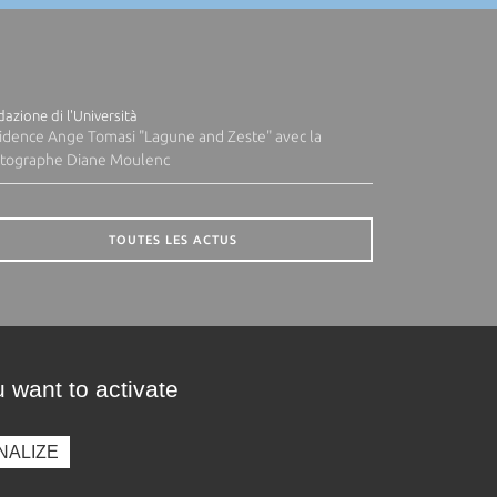
azione di l'Università
idence Ange Tomasi "Lagune and Zeste" avec la
tographe Diane Moulenc
TOUTES LES ACTUS
 want to activate
NALIZE
presse
Photothèque
Recrutement
Marchés publics