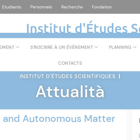
Etudiants
Personnels
Recherche
Fondation
Institut d'Études S
NEMENT
S'INSCRIRE À UN ÉVÈNEMENT
PLANNING
CONTACTS
INSTITUT D'ÉTUDES SCIENTIFIQUES
|
Attualità
ve and Autonomous Matter