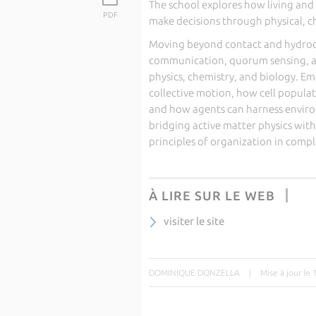
The school explores how living and
PDF
make decisions through physical, c
Moving beyond contact and hydrody
communication, quorum sensing, a
physics, chemistry, and biology. Em
collective motion, how cell popula
and how agents can harness enviro
bridging active matter physics with
principles of organization in comple
À LIRE SUR LE WEB
visiter le site
DOMINIQUE DONZELLA
|
Mise à jour le