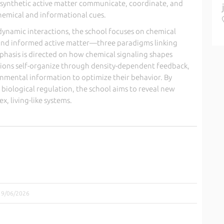
 synthetic active matter communicate, coordinate, and
hemical and informational cues.
namic interactions, the school focuses on chemical
nd informed active matter—three paradigms linking
phasis is directed on how chemical signaling shapes
tions self-organize through density-dependent feedback,
nmental information to optimize their behavior. By
 biological regulation, the school aims to reveal new
x, living-like systems.
 19/06/2026