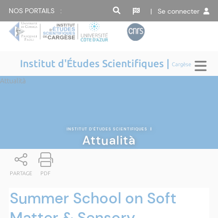
NOS PORTAILS :
| Se connecter
Institut d'Études Scientifiques |
Cargèse
Attualità
INSTITUT D'ÉTUDES SCIENTIFIQUES
|
Attualità
PARTAGE
PDF
Summer School on Soft
Matter & Sensory