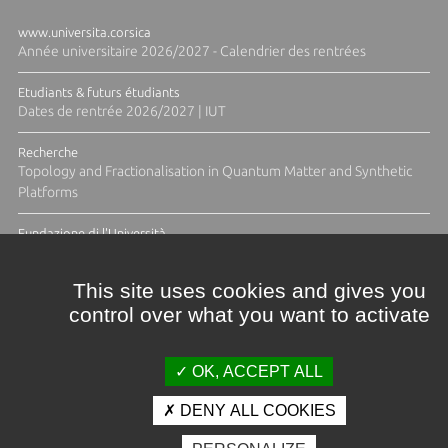
www.universita.corsica
Année universitaire 2026/2027 - Calendrier des rentrées
Etudiants & futurs étudiants
Dates de rentrée 2026/2027 | IUT
Recherche
Topology and Fractionalisation in Quantum Matter and Synthetic
Platforms
Fundazione di l'Università
Résidence Ange Tomasi "Lagune and Zeste" avec la photographe
Diane Moulenc
This site uses cookies and gives you
control over what you want to activate
TOUTES LES ACTUS
OK, ACCEPT ALL
DENY ALL COOKIES
Crédits et mentions légales