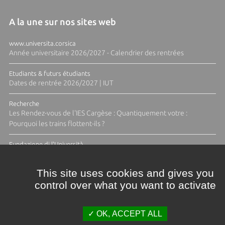
A la une sur nos sites web
www.universita.corsica
Année universitaire 2026/2027 - Calendrier des rentrées
Etudiants & futurs étudiants
Dates de rentrée 2026/2027 | IUT
Recherche
Les Rendez-vous de l'IES Cargèse : Quantiquement votre :
Pourquoi les trains flottent-ils ?
Fundazione di l'Università
Résidence Ange Tomasi "Lagune and Zeste" avec la photographe
Diane Moulenc
This site uses cookies and gives you
control over what you want to activate
TOUTES LES ACTUS
OK, ACCEPT ALL