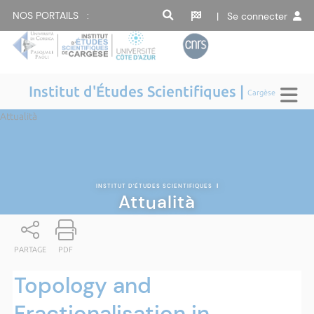
NOS PORTAILS :
| Se connecter
Institut d'Études Scientifiques |
Cargèse
Attualità
INSTITUT D'ÉTUDES SCIENTIFIQUES
|
Attualità
PARTAGE
PDF
Topology and
Fractionalisation in