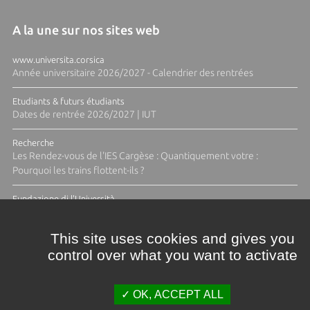
A la une sur nos sites web
www.universita.corsica
Année universitaire 2026/2027 - Calendrier des rentrées
Etudiants & futurs étudiants
Dates de rentrée 2026/2027 | IUT
Recherche
Les Rendez-vous de l'IES Cargèse : Quantiquement votre :
Pourquoi les trains flottent-ils ?
Fundazione di l'Università
Résidence Ange Tomasi "Lagune and Zeste" avec la photographe
Diane Moulenc
This site uses cookies and gives you
control over what you want to activate
TOUTES LES ACTUS
OK, ACCEPT ALL