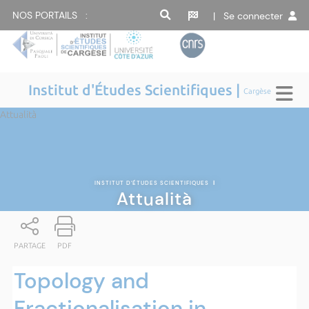
NOS PORTAILS :
| Se connecter
Institut d'Études Scientifiques |
Cargèse
Attualità
INSTITUT D'ÉTUDES SCIENTIFIQUES
|
Attualità
PARTAGE
PDF
Topology and
Fractionalisation in