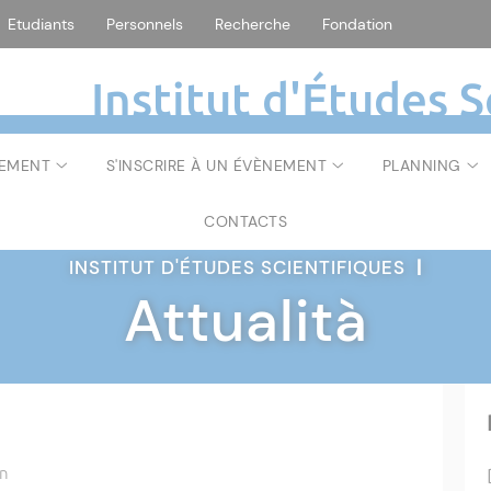
Etudiants
Personnels
Recherche
Fondation
Institut d'Études S
NEMENT
S'INSCRIRE À UN ÉVÈNEMENT
PLANNING
CONTACTS
INSTITUT D'ÉTUDES SCIENTIFIQUES
|
Attualità
en