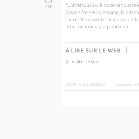
fUSbrain2026 will cover various res
PDF
physics for neuroimaging, fundament
for cerebrovascular diagnosis and
other neuroimaging modalities.
À LIRE SUR LE WEB
visiter le site
DOMINIQUE DONZELLA
|
Mise à jour le