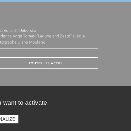
azione di l'Università
idence Ange Tomasi "Lagune and Zeste" avec la
tographe Diane Moulenc
TOUTES LES ACTUS
 want to activate
NALIZE
presse
Photothèque
Recrutement
Marchés publics