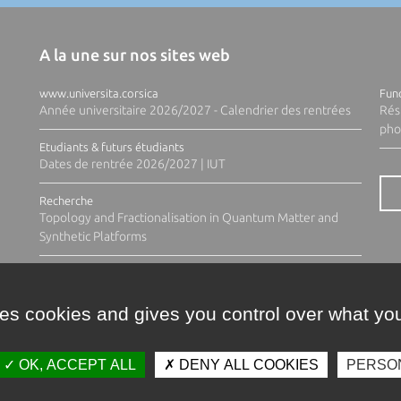
A la une sur nos sites web
www.universita.corsica
Fund
Année universitaire 2026/2027 - Calendrier des rentrées
Rés
pho
Etudiants & futurs étudiants
Dates de rentrée 2026/2027 | IUT
Recherche
Topology and Fractionalisation in Quantum Matter and
Synthetic Platforms
ses cookies and gives you control over what you
OK, ACCEPT ALL
DENY ALL COOKIES
PERSO
Contacts
Plan d'accès
Espace 