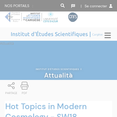
NOS PORTAILS :
| Se connecter
Institut d'Études Scientifiques |
Cargèse
Attualità
INSTITUT D'ÉTUDES SCIENTIFIQUES
|
Attualità
PARTAGE
PDF
Hot Topics in Modern
Cosmology - SW18