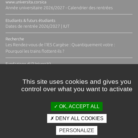
www.universita.corsica
Année universitaire 2026/2027 - Calendrier des rentrées
Etudiants & futurs étudiants
Dates de rentrée 2026/2027 | IUT
Recherche
Les Rendez-vous de l'IES Cargèse : Quantiquement votre :
Pourquoi les trains flottent-ils ?
Fundazione di l'Università
Résidence Ange Tomasi "Lagune and Zeste" avec la photographe
Diane Moulenc
This site uses cookies and gives you
control over what you want to activate
TOUTES LES ACTUS
OK, ACCEPT ALL
DENY ALL COOKIES
Crédits et mentions légales
PERSONALIZE
Contacts
Plan d'accès
Espace presse
Photothèque