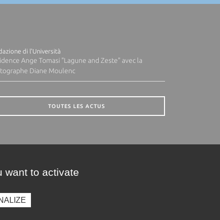
azione di l'Università
idence Ange Tomasi "Lagune and Zeste" avec la
tographe Diane Moulenc
TOUTES LES ACTUS
 want to activate
NALIZE
presse
Photothèque
Recrutement
Marchés publics