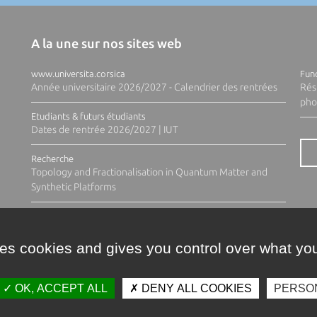
A la une sur nos sites web
www.universita.corsica
Fund
Année universitaire 2026/2027 - Calendrier des rentrées
Rés
pho
Etudiants & futurs étudiants
Dates de rentrée 2026/2027 | IUT
Recherche
Topology and Fractionalisation in Quantum Matter and
Synthetic Platforms
ses cookies and gives you control over what you
OK, ACCEPT ALL
DENY ALL COOKIES
PERSO
Contacts
Plan d'accès
Espace 