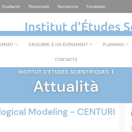
Etudiants
Personnels
Recherche
Fondation
Institut d'Études S
NEMENT
S'INSCRIRE À UN ÉVÈNEMENT
PLANNING
CONTACTS
INSTITUT D'ÉTUDES SCIENTIFIQUES
|
Attualità
logical Modeling - CENTURI