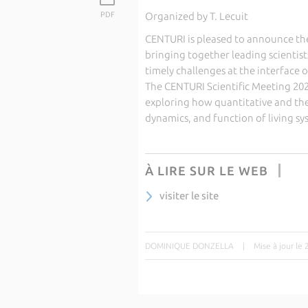
PDF
Organized by T. Lecuit
CENTURI is pleased to announce the 
bringing together leading scientist
timely challenges at the interface 
The CENTURI Scientific Meeting 2026
exploring how quantitative and the
dynamics, and function of living sys
À LIRE SUR LE WEB
visiter le site
DOMINIQUE DONZELLA
|
Mise à jour le