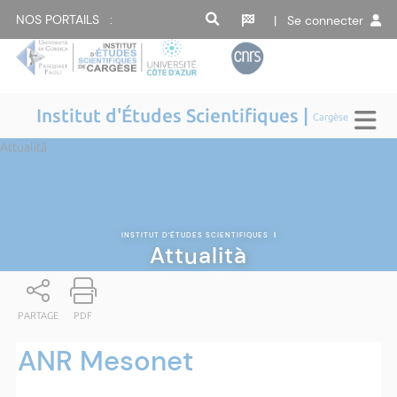
NOS PORTAILS :
| Se connecter
Institut d'Études Scientifiques |
Cargèse
Attualità
INSTITUT D'ÉTUDES SCIENTIFIQUES
|
Attualità
PARTAGE
PDF
ANR Mesonet