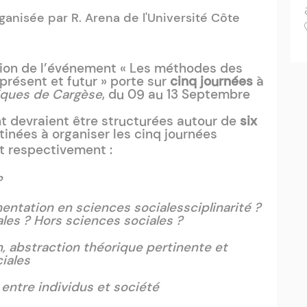
anisée par R. Arena de l'Université Côte
tion de l’événement « Les méthodes des
 présent et futur » porte sur
cinq journées
à
fiques de Cargèse
, du 09 au 13 Septembre
 devraient être structurées autour de
six
inées à organiser les cinq journées
nt respectivement :
?
mentation en sciences socialessciplinarité ?
les ? Hors sciences sociales ?
n, abstraction théorique pertinente et
iales
n entre individus et société