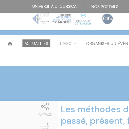
Attualità
UNIVERSITÀ DI CORSICA
|
NOS PORTAILS :
ACTUALITÉS
L'IESC
ORGANISER UN ÉVÈ
Les méthodes de
PARTAGE
passé, présent, 