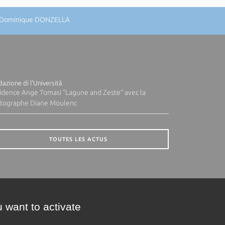
 : Dominique DONZELLA
azione di l'Università
idence Ange Tomasi "Lagune and Zeste" avec la
tographe Diane Moulenc
TOUTES LES ACTUS
 want to activate